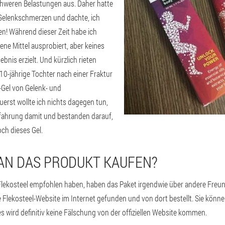
chweren Belastungen aus. Daher hatte
 Gelenkschmerzen und dachte, ich
n! Während dieser Zeit habe ich
dene Mittel ausprobiert, aber keines
nis erzielt. Und kürzlich rieten
 10-jährige Tochter nach einer Fraktur
-Gel von Gelenk- und
rst wollte ich nichts dagegen tun,
rfahrung damit und bestanden darauf,
ch dieses Gel.
AN DAS PRODUKT KAUFEN?
Flekosteel empfohlen haben, haben das Paket irgendwie über andere Freund
le Flekosteel-Website im Internet gefunden und von dort bestellt. Sie könn
s wird definitiv keine Fälschung von der offiziellen Website kommen.