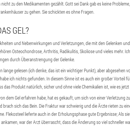
s nicht zu den Medikamenten gezählt. Gott sei Dank gab es keine Probleme,
ankenhäuser zu gehen. Sie schickten es ohne Fragen.
DAS GEL?
rankheiten und Nebenwirkungen und Verletzungen, die mit den Gelenken u
ören Osteochondrose, Arthritis, Radikulitis, Skoliose und vieles mehr. Ich
ngen durch Überanstrengung der Gelenke.
n lange gelesen (ich denke, das ist ein wichtiger Punkt), aber abgesehen 
abe ich nichts gefunden. In diesem Sinne ist es auch ein großer Vorteil für
ass das Produkt natürlich, sicher und ohne viele Chemikalien ist, wie es jetzt
 von dem Gel erfahren habe, hat es gekauft, um sich von einer Verletzung z
und brach sich das Bein. Die Fraktur war schwierig und die Ärzte rieten zu e
Flekosteel lieferte auch in der Erholungsphase gute Ergebnisse; Als sie
nkamen, war der Arzt überrascht, dass die Änderung so viel schneller wa