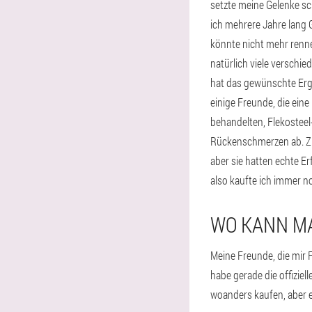
setzte meine Gelenke s
ich mehrere Jahre lang
könnte nicht mehr renne
natürlich viele verschie
hat das gewünschte Ergeb
einige Freunde, die eine
behandelten, Flekosteel
Rückenschmerzen ab. Zue
aber sie hatten echte E
also kaufte ich immer no
WO KANN M
Meine Freunde, die mir 
habe gerade die offiziel
woanders kaufen, aber e