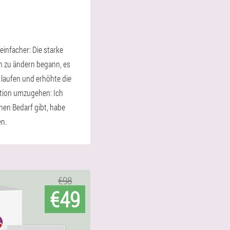
einfacher: Die starke
h zu ändern begann, es
 laufen und erhöhte die
ation umzugehen: Ich
hen Bedarf gibt, habe
en.
€98
€49