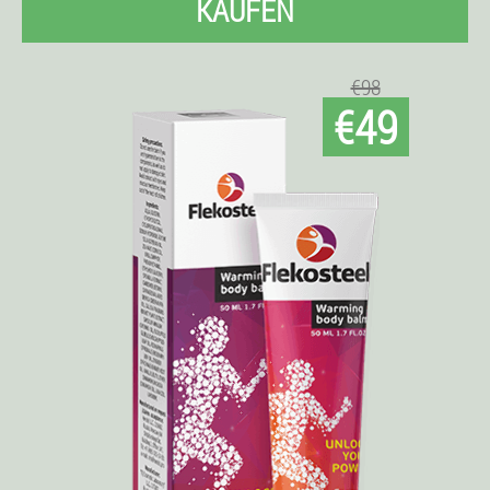
KAUFEN
€98
€49